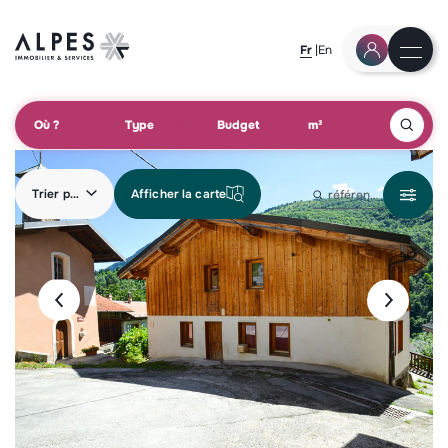
Fr
En
Où ?
Type
Budget
m²
Trier par
Afficher la carte
référence