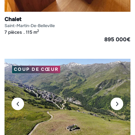
Chalet
saint-martin-de-belleville
2
7 pièces
115 m
895 000
€
COUP DE CŒUR