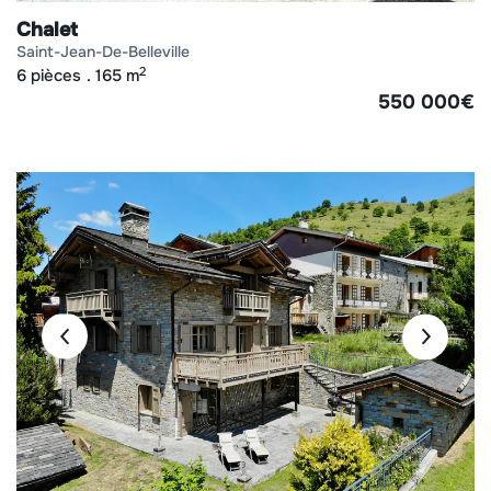
Chalet
saint-jean-de-belleville
2
6 pièces
165 m
550 000
€