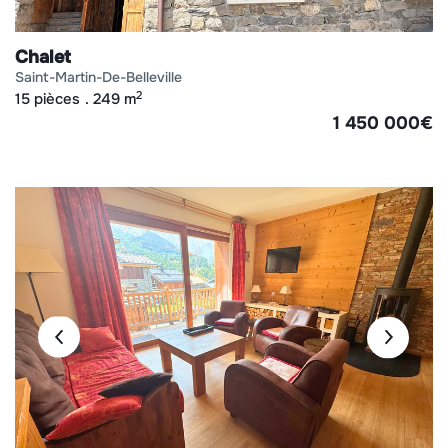
Chalet
saint-martin-de-belleville
2
15 pièces
249 m
1 450 000
€